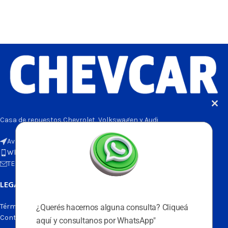
Casa de repuestos Chevrolet, Volkswagen y Audi
Av. Juan B. Justo 3300, CABA, ARGENTINA
Whatsapp: +54 9 11 6881-3300
TEL: (011) 4854-8240
LEGALES
Términos y condiciones
¿Querés hacernos alguna consulta? Cliqueá
Contacto
aquí y consultanos por WhatsApp"